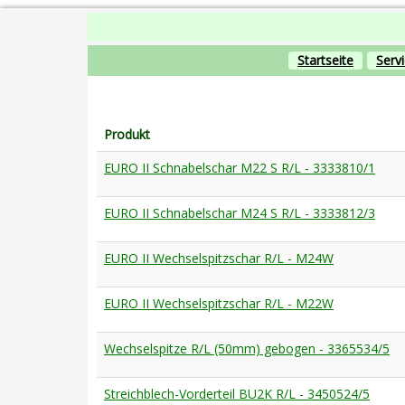
Startseite
Serv
Produkt
EURO II Schnabelschar M22 S R/L - 3333810/1
EURO II Schnabelschar M24 S R/L - 3333812/3
EURO II Wechselspitzschar R/L - M24W
EURO II Wechselspitzschar R/L - M22W
Wechselspitze R/L (50mm) gebogen - 3365534/5
Streichblech-Vorderteil BU2K R/L - 3450524/5