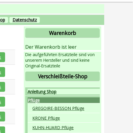
hop
Datenschutz
Warenkorb
Der Warenkorb ist leer
Die aufgeführten Ersatzteile sind von
s
unserem Hersteller und sind keine
Original-Ersatzteile
s
Verschleißteile-Shop
s
Anleitung Shop
Pflüge
s
GREGOIRE-BESSON Pflüge
s
KRONE Pflüge
KUHN-HUARD Pflüge
s