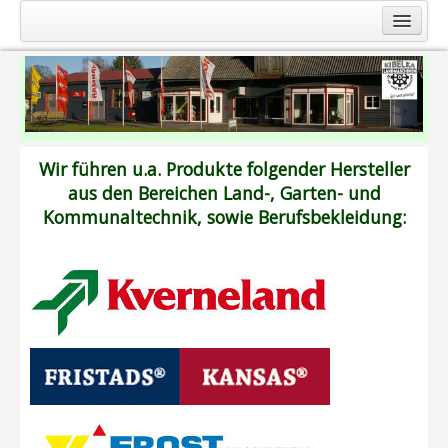
Startseite
Service
Firma
Produkte
Wir führen u.a. Produkte folgender Hersteller
aus den Bereichen Land-, Garten- und
Landmaschinen
Kommunaltechnik, sowie Berufsbekleidung:
Gartentechnik
Kommunaltechnik
Berufsbekleidung
Kontakt
Anfahrt
Impressum
Shop