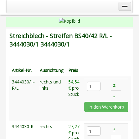
Startseite
Service
Streichblech - Streifen BS40/42 R/L -
Firma
3444030/1
3444030/1
Produkte
Landmaschinen
Artikel-Nr.
Ausrichtung
Preis
Gartentechnik
3444030/1-
rechts und
54,54
Kommunaltechnik
+
R/L
links
€
pro
Berufsbekleidung
Stück
–
Kontakt
In den Warenkorb
Anfahrt
Impressum
3444030-R
rechts
27,27
+
€
pro
Shop
Stück