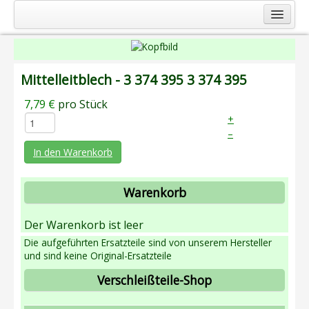
Startseite
Service
Mittelleitblech - 3 374 395
3 374 395
Firma
7,79 €
pro Stück
Produkte
+
–
Landmaschinen
In den Warenkorb
Gartentechnik
Kommunaltechnik
Warenkorb
Berufsbekleidung
Der Warenkorb ist leer
Kontakt
Die aufgeführten Ersatzteile sind von unserem Hersteller
Anfahrt
und sind keine Original-Ersatzteile
Verschleißteile-Shop
Impressum
Shop