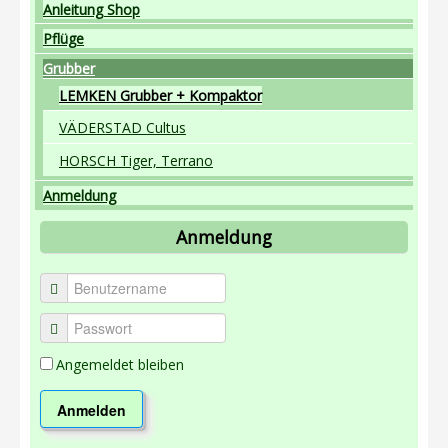
Anleitung Shop
Anleitung Shop
Pflüge
Pflüge
Grubber
LEMKEN Grubber + Kompaktor
Grubber
VÄDERSTAD Cultus
Anmeldung
HORSCH Tiger, Terrano
Datenschutz
Anmeldung
Anmeldung
Angemeldet bleiben
Anmelden